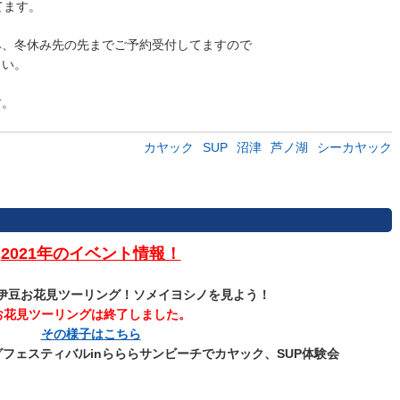
てます。
み、冬休み先の先までご予約受付してますので
さい。
す。
カヤック
SUP
沼津
芦ノ湖
シーカヤック
2021年のイベント情報！
南伊豆お花見ツーリング！ソメイヨシノを見よう！
お花見ツーリングは終了しました。
その様子はこちら
ングフェスティバルinらららサンビーチでカヤック、SUP体験会