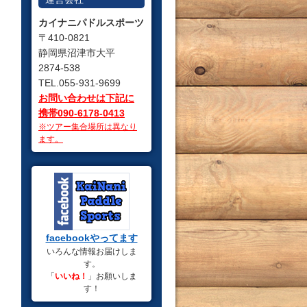
カイナニパドルスポーツ
〒410-0821
静岡県沼津市大平
2874-538
TEL.055-931-9699
お問い合わせは下記に
携帯090-6178-0413
※ツアー集合場所は異なり
ます。
facebookやってます
いろんな情報お届けしま
す。
「
いいね！
」お願いしま
す！