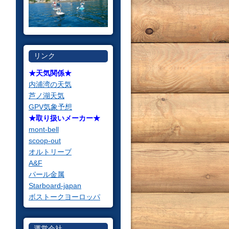
リンク
★天気関係★
内浦湾の天気
芦ノ湖天気
GPV気象予想
★取り扱いメーカー★
mont-bell
scoop-out
オルトリーブ
A&F
パール金属
Starboard-japan
ボストークヨーロッパ
運営会社