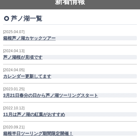
新着情報
ブログ・動画
ブログ
芦ノ湖一覧
動画
2025.04.07
箱根芦ノ湖カヤックツアー
2024.04.13
芦ノ湖桜が見頃です
2024.04.05
カレンダー更新してます
2023.01.25
3月21日春分の日から芦ノ湖ツーリングスタート
2022.10.12
11月は芦ノ湖の紅葉がおすすめ
2020.09.21
箱根半日ツーリング期間限定開催！