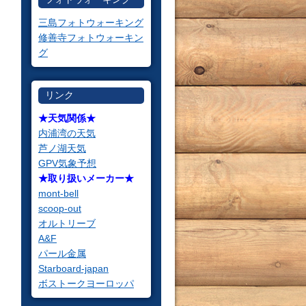
三島フォトウォーキング
修善寺フォトウォーキン
グ
リンク
★天気関係★
内浦湾の天気
芦ノ湖天気
GPV気象予想
★取り扱いメーカー★
mont-bell
scoop-out
オルトリーブ
A&F
パール金属
Starboard-japan
ボストークヨーロッパ