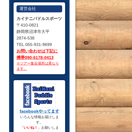
運営会社
カイナニパドルスポーツ
〒410-0821
静岡県沼津市大平
2874-538
TEL.055-931-9699
お問い合わせは下記に
携帯090-6178-0413
※ツアー集合場所は異なり
ます。
facebookやってます
いろんな情報お届けしま
す。
「
いいね！
」お願いしま