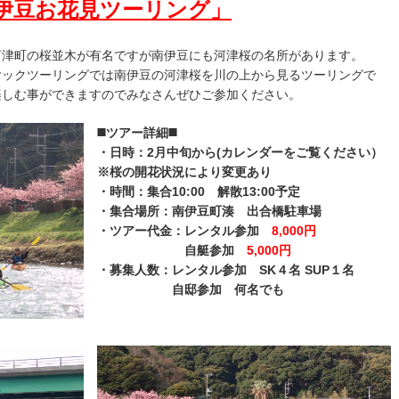
伊豆お花見ツーリング」
河津町の桜並木が有名ですが南伊豆にも河津桜の名所があります。
ヤックツーリングでは南伊豆の河津桜を川の上から見るツーリングで
楽しむ事ができますのでみなさんぜひご参加ください。
◼️ツアー詳細◼️
・日時：2月中旬から(カレンダーをご覧ください）
※桜の開花状況により変更あり
・時間：集合10:00 解散13:00予定
・集合場所：南伊豆町湊 出合橋駐車場
・ツアー代金：レンタル参加
8,000円
自艇参加
5,000円
・募集人数：レンタル参加 SK４名 SUP１名
自邸参加 何名でも