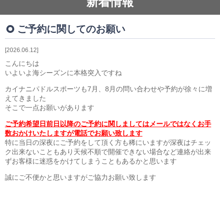
新着情報
ブログ・動画
ブログ
ご予約に関してのお願い
動画
2026.06.12
こんにちは
いよいよ海シーズンに本格突入ですね
カイナニパドルスポーツも7月、8月の問い合わせや予約が徐々に増
えてきました
そこで一点お願いがあります
ご予約希望日前日以降のご予約に関しましてはメールではなくお手
数おかけいたしますが電話でお願い致します
特に当日の深夜にご予約をして頂く方も稀にいますが深夜はチェッ
ク出来ないこともあり天候不順で開催できない場合など連絡が出来
ずお客様に迷惑をかけてしまうこともあるかと思います
誠にご不便かと思いますがご協力お願い致します