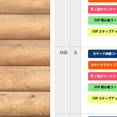
15日
土