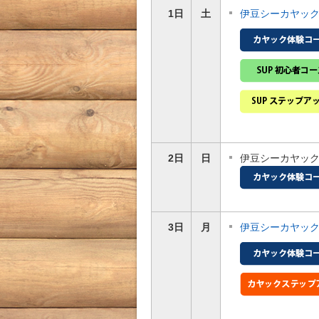
1日
土
伊豆シーカヤッ
2日
日
伊豆シーカヤッ
3日
月
伊豆シーカヤッ